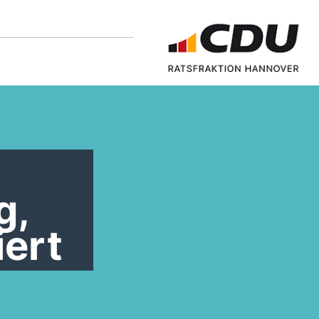
g,
iert