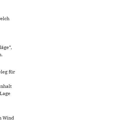
elch
äge“,
n.
leg für
enhalt
 Lage
n Wind