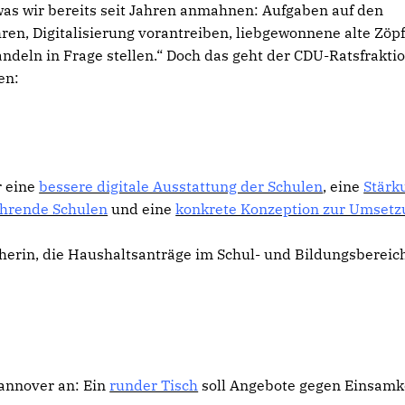
was wir bereits seit Jahren anmahnen: Aufgaben auf den
ühren, Digitalisierung vorantreiben, liebgewonnene alte Zöp
deln in Frage stellen.“ Doch das geht der CDU-Ratsfraktio
en:
r eine
bessere digitale Ausstattung der Schulen
, eine
Stärk
ührende Schulen
und eine
konkrete Konzeption zur Umsetz
recherin, die Haushaltsanträge im Schul- und Bildungsbereic
Hannover an: Ein
runder Tisch
soll Angebote gegen Einsamk