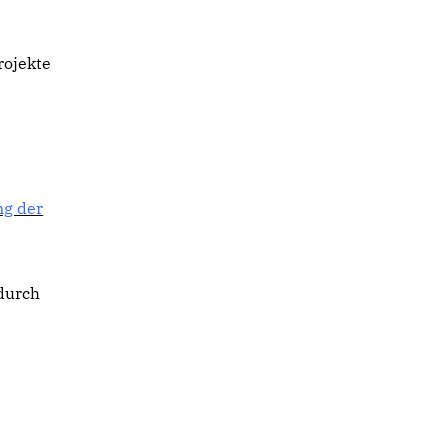
rojekte
g der
 durch