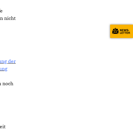
fe
n nicht
ung der
ung
h noch
eit