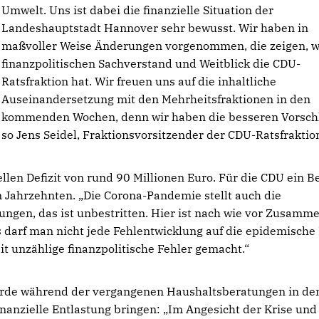
Umwelt. Uns ist dabei die finanzielle Situation der
Landeshauptstadt Hannover sehr bewusst. Wir haben in
maßvoller Weise Änderungen vorgenommen, die zeigen, w
finanzpolitischen Sachverstand und Weitblick die CDU-
Ratsfraktion hat. Wir freuen uns auf die inhaltliche
Auseinandersetzung mit den Mehrheitsfraktionen in den
kommenden Wochen, denn wir haben die besseren Vorschl
so Jens Seidel, Fraktionsvorsitzender der CDU-Ratsfraktio
llen Defizit von rund 90 Millionen Euro. Für die CDU ein Be
 Jahrzehnten. „Die Corona-Pandemie stellt auch die
ngen, das ist unbestritten. Hier ist nach wie vor Zusamm
gs darf man nicht jede Fehlentwicklung auf die epidemische
it unzählige finanzpolitische Fehler gemacht.“
urde während der vergangenen Haushaltsberatungen in de
finanzielle Entlastung bringen: „Im Angesicht der Krise und