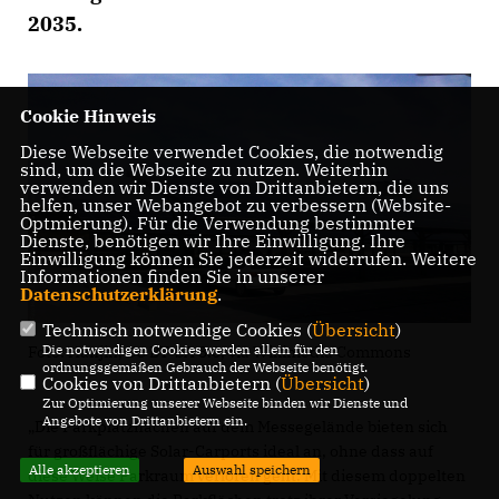
2035.
Cookie Hinweis
Diese Webseite verwendet Cookies, die notwendig
sind, um die Webseite zu nutzen. Weiterhin
verwenden wir Dienste von Drittanbietern, die uns
helfen, unser Webangebot zu verbessern (Website-
Optmierung). Für die Verwendung bestimmter
Dienste, benötigen wir Ihre Einwilligung. Ihre
Einwilligung können Sie jederzeit widerrufen. Weitere
Informationen finden Sie in unserer
Datenschutzerklärung
.
Technisch notwendige Cookies (
Übersicht
)
Die notwendigen Cookies werden allein für den
Foto: Hanjin, CC BY-SA 3.0, via Wikimedia Commons
ordnungsgemäßen Gebrauch der Webseite benötigt.
Cookies von Drittanbietern (
Übersicht
)
Zur Optimierung unserer Webseite binden wir Dienste und
Angebote von Drittanbietern ein.
Die Parkplatzflächen auf dem Messegelände bieten sich
für großflächige Solar-Carports ideal an, ohne dass auf
Alle akzeptieren
Auswahl speichern
diese Weise Parkraum verloren geht. Mit diesem doppelten