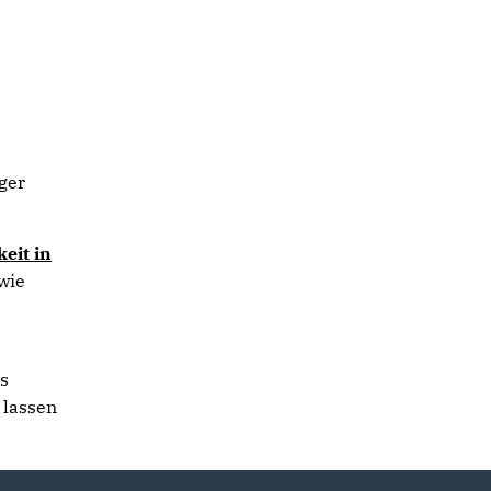
ger
eit in
wie
as
 lassen