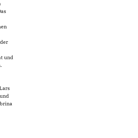
a
Das
hen
oder
at und
.
 Lars
 und
brina