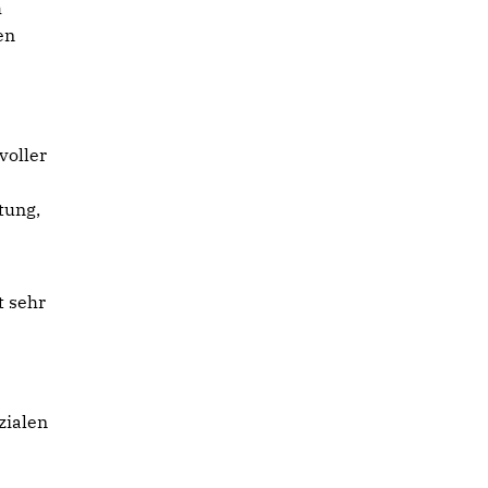
h
en
voller
tung,
t sehr
zialen