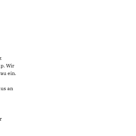
z
p. Wir
au ein.
aus an
r