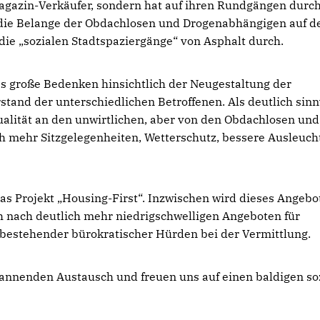
agazin-Verkäufer, sondern hat auf ihren Rundgängen durc
 die Belange der Obdachlosen und Drogenabhängigen auf d
die „sozialen Stadtspaziergänge“ von Asphalt durch.
s große Bedenken hinsichtlich der Neugestaltung der
tand der unterschiedlichen Betroffenen. Als deutlich sinn
alität an den unwirtlichen, aber von den Obdachlosen und
ch mehr Sitzgelegenheiten, Wetterschutz, bessere Ausleuch
s Projekt „Housing-First“. Inzwischen wird dieses Angebo
 nach deutlich mehr niedrigschwelligen Angeboten für
estehender bürokratischer Hürden bei der Vermittlung.
annenden Austausch und freuen uns auf einen baldigen so