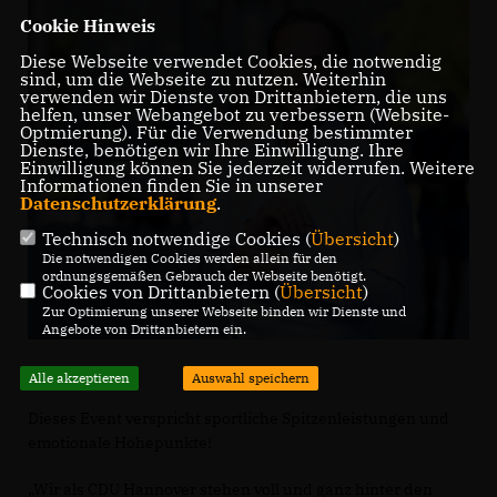
Cookie Hinweis
Diese Webseite verwendet Cookies, die notwendig
sind, um die Webseite zu nutzen. Weiterhin
verwenden wir Dienste von Drittanbietern, die uns
helfen, unser Webangebot zu verbessern (Website-
Optmierung). Für die Verwendung bestimmter
Dienste, benötigen wir Ihre Einwilligung. Ihre
Einwilligung können Sie jederzeit widerrufen. Weitere
Informationen finden Sie in unserer
Datenschutzerklärung
.
Technisch notwendige Cookies (
Übersicht
)
Die notwendigen Cookies werden allein für den
ordnungsgemäßen Gebrauch der Webseite benötigt.
Cookies von Drittanbietern (
Übersicht
)
Zur Optimierung unserer Webseite binden wir Dienste und
Angebote von Drittanbietern ein.
Alle akzeptieren
Auswahl speichern
Dieses Event verspricht sportliche Spitzenleistungen und
emotionale Höhepunkte!
Wir als CDU Hannover stehen voll und ganz hinter den