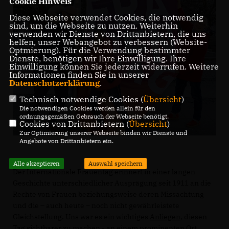
Cookie Hinweis
Diese Webseite verwendet Cookies, die notwendig
sind, um die Webseite zu nutzen. Weiterhin
verwenden wir Dienste von Drittanbietern, die uns
helfen, unser Webangebot zu verbessern (Website-
Optmierung). Für die Verwendung bestimmter
Dienste, benötigen wir Ihre Einwilligung. Ihre
Einwilligung können Sie jederzeit widerrufen. Weitere
Informationen finden Sie in unserer
Datenschutzerklärung
.
Technisch notwendige Cookies (
Übersicht
)
Die notwendigen Cookies werden allein für den
ordnungsgemäßen Gebrauch der Webseite benötigt.
Cookies von Drittanbietern (
Übersicht
)
Zur Optimierung unserer Webseite binden wir Dienste und
Angebote von Drittanbietern ein.
Alle akzeptieren
Auswahl speichern
Der Internationale Frauentag erinnert in einer langen
Geschichte unterschiedlicher Ausprägung seit 1911 an die
Rechte von Frauen beziehungsweise deren Missachtung
und die – auch heute – noch nicht gewährleistete
Gleichstellung. Uns war es ein wichtiges
Anliegen
, diesen
Tag sichtbarer zu machen - an einem prominenten Ort