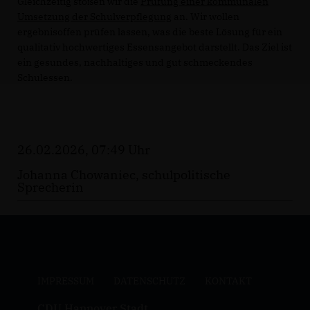
Gleichzeitig stoßen wir die
Prüfung einer kommunalen
Umsetzung der Schulverpflegung
an. Wir wollen
ergebnisoffen prüfen lassen, was die beste Lösung für ein
qualitativ hochwertiges Essensangebot darstellt. Das Ziel ist
ein gesundes, nachhaltiges und gut schmeckendes
Schulessen.
26.02.2026, 07:49 Uhr
Johanna Chowaniec, schulpolitische
Sprecherin
IMPRESSUM
DATENSCHUTZ
KONTAKT
CDU Hannover Stadt