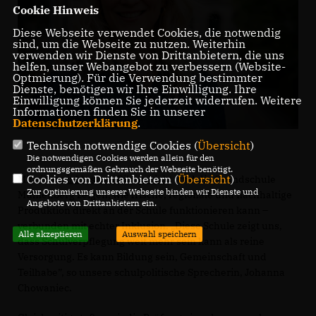
Cookie Hinweis
Diese Webseite verwendet Cookies, die notwendig
sind, um die Webseite zu nutzen. Weiterhin
verwenden wir Dienste von Drittanbietern, die uns
helfen, unser Webangebot zu verbessern (Website-
Optmierung). Für die Verwendung bestimmter
Dienste, benötigen wir Ihre Einwilligung. Ihre
Einwilligung können Sie jederzeit widerrufen. Weitere
Informationen finden Sie in unserer
Datenschutzerklärung
.
Technisch notwendige Cookies (
Übersicht
)
Die notwendigen Cookies werden allein für den
ordnungsgemäßen Gebrauch der Webseite benötigt.
Cookies von Drittanbietern (
Übersicht
)
Mit einem
inklusiven Pilotprojekt
wird die Grundschule
Zur Optimierung unserer Webseite binden wir Dienste und
Mühlenberg zeigen, wie frische, regionale und nachhaltige
Angebote von Drittanbietern ein.
Produktion direkt an der Schule funktionieren kann –
verbunden mit echter Inklusion. „Diese Schule zeigt uns,
Alle akzeptieren
Auswahl speichern
dass Schulverpflegung weit mehr sein kann als reine
Versorgung. Es kann Bildung sein, Gemeinschaft und
Teilhabe”, so unsere schulpolitische Sprecherin, Johanna
Chowaniec.