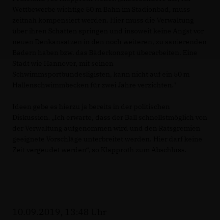
Wettbewerbe wichtige 50 m Bahn im Stadionbad, muss
zeitnah kompensiert werden. Hier muss die Verwaltung
über ihren Schatten springen und insoweit keine Angst vor
neuen Denkansätzen in den noch weiteren, zu sanierenden
Bädern haben bzw. das Bäderkonzept überarbeiten. Eine
Stadt wie Hannover, mit seinen
Schwimmsportbundesligisten, kann nicht auf ein 50 m
Hallenschwimmbecken für zwei Jahre verzichten."
Ideen gebe es hierzu ja bereits in der politischen
Diskussion. „Ich erwarte, dass der Ball schnellstmöglich von
der Verwaltung aufgenommen wird und den Ratsgremien
geeignete Vorschläge unterbreitet werden. Hier darf keine
Zeit vergeudet werden“, so Klapproth zum Abschluss.
10.09.2019, 13:48 Uhr