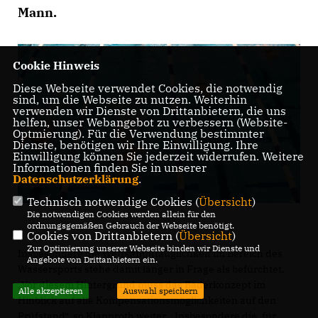
Mann.
Cookie Hinweis
Diese Webseite verwendet Cookies, die notwendig
sind, um die Webseite zu nutzen. Weiterhin
verwenden wir Dienste von Drittanbietern, die uns
helfen, unser Webangebot zu verbessern (Website-
Optmierung). Für die Verwendung bestimmter
Dienste, benötigen wir Ihre Einwilligung. Ihre
Einwilligung können Sie jederzeit widerrufen. Weitere
Informationen finden Sie in unserer
Datenschutzerklärung
.
Technisch notwendige Cookies (
Übersicht
)
Die notwendigen Cookies werden allein für den
ordnungsgemäßen Gebrauch der Webseite benötigt.
Cookies von Drittanbietern (
Übersicht
)
Zur Optimierung unserer Webseite binden wir Dienste und
Insbesondere die Wettkampftauglichkeit im Bereich des
Angebote von Drittanbietern ein.
Wassersports stehe damit länger in Frage als befürchtet.
Vor diesem Hintergrund muss das Bäderkonzept im
Alle akzeptieren
Auswahl speichern
Hinblick auf alle Kompensationsmöglichkeiten auf den
Prüfstand“, so Klapproth weiter. „Insbesondere die, für