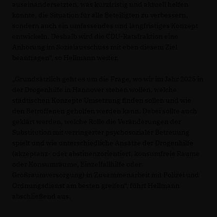
auseinandersetzten, was kurzfristig und aktuell helfen
könnte, die Situation für alle Beteiligten zu verbessern,
sondern auch ein umfassendes und langfristiges Konzept
entwickeln. Deshalb wird die CDU-Ratsfraktion eine
Anhörung im Sozialausschuss mit eben diesem Ziel
beantragen“, so Hellmann weiter.
Grundsätzlich geht es um die Frage, wo wir im Jahr 2025 in
der Drogenhilfe in Hannover stehen wollen, welche
städtischen Konzepte Umsetzung finden sollen und wie
den Betroffenen geholfen werden kann. Dabei sollte auch
geklärt werden, welche Rolle die Veränderungen der
Substitution mit verringerter psychosozialer Betreuung
spielt und wie unterschiedliche Ansätze der Drogenhilfe
(akzeptanz- oder abstinenzorientiert, konsumfreie Räume
oder Konsumräume, Einzelfallhilfe oder
Großraumversorgung) in Zusammenarbeit mit Polizei und
Ordnungsdienst am besten greifen“, führt Hellmann
abschließend aus.