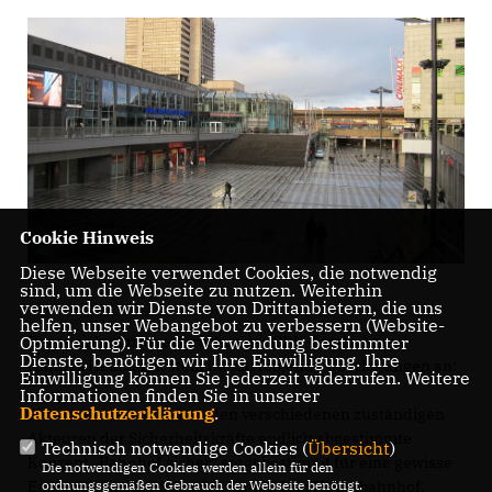
Cookie Hinweis
Diese Webseite verwendet Cookies, die notwendig
sind, um die Webseite zu nutzen. Weiterhin
verwenden wir Dienste von Drittanbietern, die uns
helfen, unser Webangebot zu verbessern (Website-
Der sozialpolitische Sprecher der CDU-Ratsfraktion,
Optmierung). Für die Verwendung bestimmter
Dienste, benötigen wir Ihre Einwilligung. Ihre
Hannes Hellmann, stellt hierzu folgende Überlegungen an:
Einwilligung können Sie jederzeit widerrufen. Weitere
Informationen finden Sie in unserer
Datenschutzerklärung
.
Das neue und zwischen den verschiedenen zuständigen
Akteuren der Sicherheitskräfte endlich abgestimmte
Technisch notwendige Cookies (
Übersicht
)
Konzept „Bahnhof.sicher“ sorgt bestimmt für eine gewisse
Die notwendigen Cookies werden allein für den
Entspannung der Situation hinter dem Hauptbahnhof.
ordnungsgemäßen Gebrauch der Webseite benötigt.