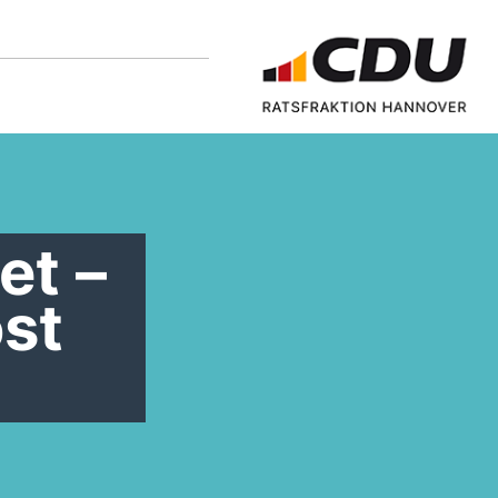
et –
öst