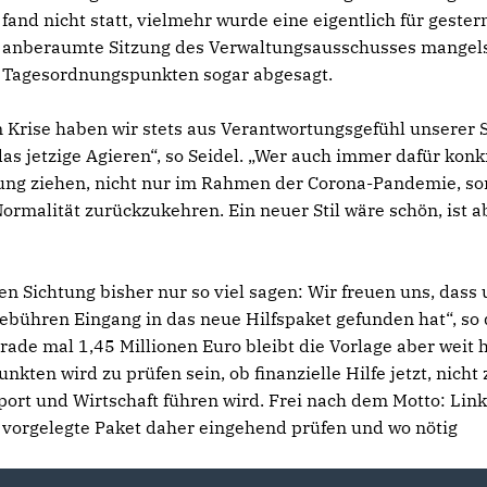
fand nicht statt, vielmehr wurde eine eigentlich für gester
anberaumte Sitzung des Verwaltungsausschusses mangel
Tagesordnungspunkten sogar abgesagt.
n Krise haben wir stets aus Verantwortungsgefühl unserer 
as jetzige Agieren“, so Seidel. „Wer auch immer dafür konk
wägung ziehen, nicht nur im Rahmen der Corona-Pandemie, s
rmalität zurückzukehren. Ein neuer Stil wäre schön, ist a
en Sichtung bisher nur so viel sagen: Wir freuen uns, dass
bühren Eingang in das neue Hilfspaket gefunden hat“, so 
de mal 1,45 Millionen Euro bleibt die Vorlage aber weit h
ten wird zu prüfen sein, ob finanzielle Hilfe jetzt, nicht 
port und Wirtschaft führen wird. Frei nach dem Motto: Lin
s vorgelegte Paket daher eingehend prüfen und wo nötig