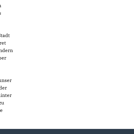
n
s
Stadt
ret
ondern
ber
 unser
der
inter
zu
ke