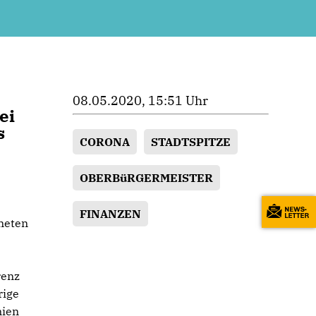
08.05.2020, 15:51 Uhr
ei
s
CORONA
STADTSPITZE
OBERBüRGERMEISTER
FINANZEN
dneten
renz
rige
mien