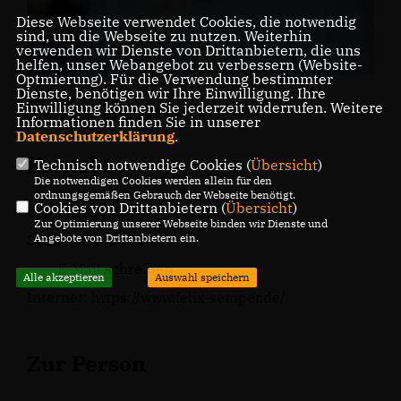
Diese Webseite verwendet Cookies, die notwendig
sind, um die Webseite zu nutzen. Weiterhin
verwenden wir Dienste von Drittanbietern, die uns
helfen, unser Webangebot zu verbessern (Website-
Optmierung). Für die Verwendung bestimmter
Dienste, benötigen wir Ihre Einwilligung. Ihre
Felix Semper
Einwilligung können Sie jederzeit widerrufen. Weitere
Informationen finden Sie in unserer
Datenschutzerklärung
.
Kontakt
Technisch notwendige Cookies (
Übersicht
)
Die notwendigen Cookies werden allein für den
ordnungsgemäßen Gebrauch der Webseite benötigt.
Cookies von Drittanbietern (
Übersicht
)
Osterstraße 60
Zur Optimierung unserer Webseite binden wir Dienste und
30159 Hannover
Angebote von Drittanbietern ein.
E-Mail schreiben
Alle akzeptieren
Auswahl speichern
Internet:
https://www.felix-semper.de/
Zur Person