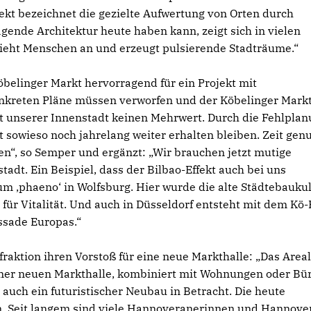
ffekt bezeichnet die gezielte Aufwertung von Orten durch
ende Architektur heute haben kann, zeigt sich in vielen
zieht Menschen an und erzeugt pulsierende Stadträume.“
öbelinger Markt hervorragend für ein Projekt mit
konkreten Pläne müssen verworfen und der Köbelinger Mark
t unserer Innenstadt keinen Mehrwert. Durch die Fehlpla
owieso noch jahrelang weiter erhalten bleiben. Zeit gen
“, so Semper und ergänzt: „Wir brauchen jetzt mutige
adt. Ein Beispiel, dass der Bilbao-Effekt auch bei uns
um ‚phaeno‘ in Wolfsburg. Hier wurde die alte Städtebauku
für Vitalität. Und auch in Düsseldorf entsteht mit dem Kö
ssade Europas.“
ktion ihren Vorstoß für eine neue Markthalle: „Das Areal
einer neuen Markthalle, kombiniert mit Wohnungen oder Bür
auch ein futuristischer Neubau in Betracht. Die heute
n. Seit langem sind viele Hannoveranerinnen und Hannove