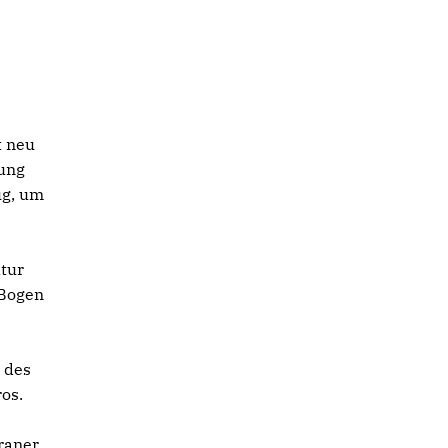
t neu
nung
ug, um
ltur
-Bogen
 des
os.
raner