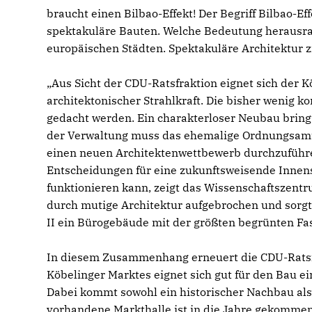
braucht einen Bilbao-Effekt! Der Begriff Bilbao-E
spektakuläre Bauten. Welche Bedeutung herausrag
europäischen Städten. Spektakuläre Architektur 
Aus Sicht der CDU-Ratsfraktion eignet sich der K
architektonischer Strahlkraft. Die bisher wenig 
gedacht werden. Ein charakterloser Neubau bring
der Verwaltung muss das ehemalige Ordnungsamt s
einen neuen Architektenwettbewerb durchzuführen
Entscheidungen für eine zukunftsweisende Innenst
funktionieren kann, zeigt das Wissenschaftszentr
durch mutige Architektur aufgebrochen und sorgt 
II ein Bürogebäude mit der größten begrünten Fa
In diesem Zusammenhang erneuert die CDU-Ratsfra
Köbelinger Marktes eignet sich gut für den Bau 
Dabei kommt sowohl ein historischer Nachbau als 
vorhandene Markthalle ist in die Jahre gekomme