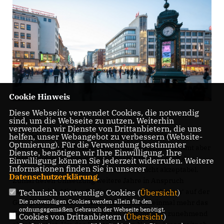
Cookie Hinweis
Diese Webseite verwendet Cookies, die notwendig
sind, um die Webseite zu nutzen. Weiterhin
verwenden wir Dienste von Drittanbietern, die uns
helfen, unser Webangebot zu verbessern (Website-
Ein richtiger Beteiligungsprozess, wie kürzlich vom
Optmierung). Für die Verwendung bestimmter
Oberbürgermeister angeregt, ist gut und schön, nimmt aber
Dienste, benötigen wir Ihre Einwilligung. Ihre
zu viel Zeit in Anspruch. Lösungsansätze erst nach der
Einwilligung können Sie jederzeit widerrufen. Weitere
Informationen finden Sie in unserer
Kommunalwahl im nächsten Jahr sind nicht akzeptabel.
Datenschutzerklärung
.
Zumal deren Umsetzung weitere Jahre in Anspruch
nehmen wird. Mit der Schließung des ‚Wurstbasars‘ auf der
Technisch notwendige Cookies (
Übersicht
)
Die notwendigen Cookies werden allein für den
Georgstraße verstärkt sich beispielsweise einmal mehr das
ordnungsgemäßen Gebrauch der Webseite benötigt.
Gefühl, dass dieser Teil Richtung Steintorplatz zunehmend
Cookies von Drittanbietern (
Übersicht
)