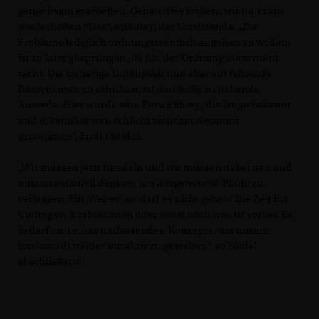
gemeinsam erarbeiten. Genau dies fordern wir nun zum
wiederholten Male“, erläutert der Vorsitzende. „Die
Probleme lediglich ordnungsrechtlich angehen zu wollen,
ist zu kurz gesprungen, da hat der Ordnungsdezernent
recht. Die bisherige Untätigkeit nun aber auf fehlende
Dezernenten zu schieben, ist eine billig zu habende
Ausrede. Hier wurde eine Entwicklung, die lange bekannt
und erkennbar war, schlicht nicht zur Kenntnis
genommen“, findet Seidel.
Wir müssen jetzt handeln und wir müssen dabei neu und
unkonventionell denken, um ausgetretene Pfade zu
verlassen. Ein ‚Weiter-so‘ darf es nicht geben! Die Zeit für
Umfragen, Evaluationen oder sonst noch was ist vorbei! Es
bedarf nun eines umfassenden Konzepts, um unsere
Innenstadt wieder attraktiv zu gestalten“, so Seidel
abschließend.