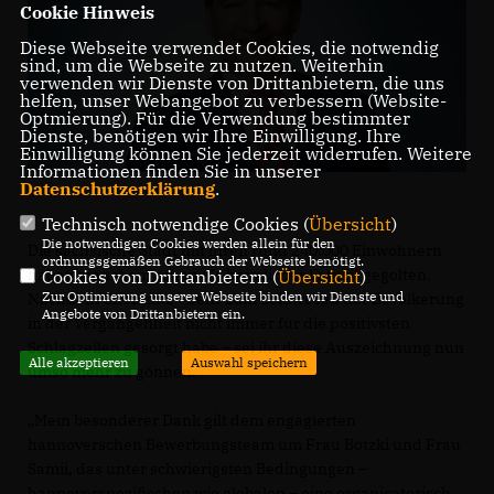
Cookie Hinweis
Diese Webseite verwendet Cookies, die notwendig
sind, um die Webseite zu nutzen. Weiterhin
verwenden wir Dienste von Drittanbietern, die uns
helfen, unser Webangebot zu verbessern (Website-
Optmierung). Für die Verwendung bestimmter
Dienste, benötigen wir Ihre Einwilligung. Ihre
Einwilligung können Sie jederzeit widerrufen. Weitere
Informationen finden Sie in unserer
Datenschutzerklärung
.
Technisch notwendige Cookies (
Übersicht
)
Die notwendigen Cookies werden allein für den
Die sächsische Stadt mit ihren rund 240.000 Einwohnern
ordnungsgemäßen Gebrauch der Webseite benötigt.
haben manchem schon als heimlicher Favorit gegolten.
Cookies von Drittanbietern (
Übersicht
)
Zur Optimierung unserer Webseite binden wir Dienste und
Nachdem Chemnitz – sehr zum Leidwesen der Bevölkerung
Angebote von Drittanbietern ein.
in der Vergangenheit nicht immer für die positivsten
Schlagzeilen gesorgt habe – sei ihr diese Auszeichnung nun
Alle akzeptieren
Auswahl speichern
umso mehr zu gönnen.
Mein besonderer Dank gilt dem engagierten
hannoverschen Bewerbungsteam um Frau Botzki und Frau
Samii, das unter schwierigsten Bedingungen –
hannoverspezifischen wie globalen – eine organisatorisch