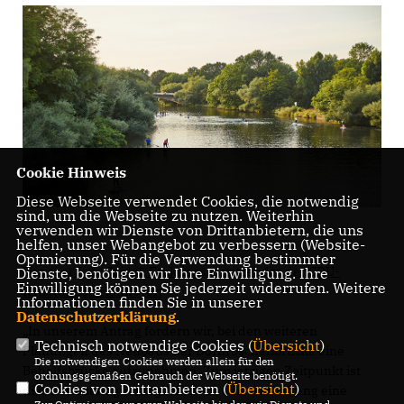
Cookie Hinweis
Diese Webseite verwendet Cookies, die notwendig
sind, um die Webseite zu nutzen. Weiterhin
verwenden wir Dienste von Drittanbietern, die uns
helfen, unser Webangebot zu verbessern (Website-
Optmierung). Für die Verwendung bestimmter
Das sagt Jens Seidel, Fraktionsvorsitzender der CDU-
Dienste, benötigen wir Ihre Einwilligung. Ihre
Einwilligung können Sie jederzeit widerrufen. Weitere
Ratsfraktion Hannover:
Informationen finden Sie in unserer
Datenschutzerklärung
.
In unserem Antrag fordern wir, bei den weiteren
Technisch notwendige Cookies (
Übersicht
)
Planungen des Neubaus der Dornröschenbrücke eine
Die notwendigen Cookies werden allein für den
Behelfsbrücke aufzunehmen. Zum jetzigen Zeitpunkt ist
ordnungsgemäßen Gebrauch der Webseite benötigt.
Cookies von Drittanbietern (
Übersicht
)
dies noch sehr gut möglich, so hat die Verwaltung eine