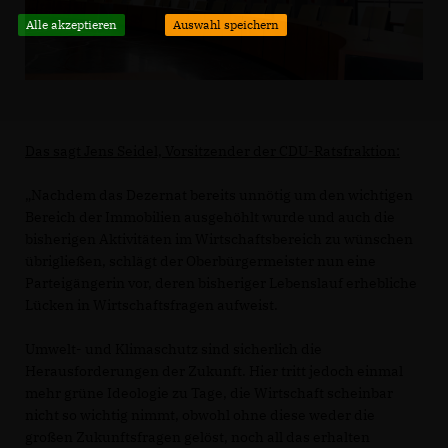
Alle akzeptieren
Auswahl speichern
Das sagt Jens Seidel, Vorsitzender der CDU-Ratsfraktion:
Nachdem das Dezernat bereits unnötig um den wichtigen
Bereich der Immobilien ausgehöhlt wurde und auch die
bisherigen Aktivitäten im Wirtschaftsbereich zu wünschen
übrigließen, schlägt der Oberbürgermeister nun eine
Parteigängerin vor, deren bisheriger Lebenslauf erhebliche
Lücken in Wirtschaftsfragen aufweist.
Umwelt- und Klimaschutz sind sicherlich die
Herausforderungen der Zukunft. Hier tritt jedoch einmal
mehr grüne Ideologie zu Tage, die Wirtschaft scheinbar
nicht so wichtig nimmt, obwohl ohne diese weder die
großen Zukunftsfragen gelöst, noch all das erhalten