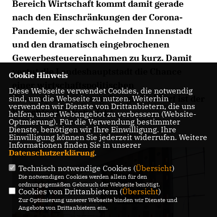
Bereich Wirtschaft kommt damit gerade
nach den Einschränkungen der Corona-
Pandemie, der schwächelnden Innenstadt
und den dramatisch eingebrochenen
Gewerbesteuereinnahmen zu kurz. Damit
vertut die Landeshauptstadt die Chance
Cookie Hinweis
einer wirtschaftspolitischen
Diese Webseite verwendet Cookies, die notwendig
Schwerpunktsetzung. Der große Wurf ist der
sind, um die Webseite zu nutzen. Weiterhin
verwenden wir Dienste von Drittanbietern, die uns
Vorschlag folglich nicht.
helfen, unser Webangebot zu verbessern (Website-
Optmierung). Für die Verwendung bestimmter
Dienste, benötigen wir Ihre Einwilligung. Ihre
Einwilligung können Sie jederzeit widerrufen. Weitere
Informationen finden Sie in unserer
Datenschutzerklärung
.
Technisch notwendige Cookies (
Übersicht
)
Die notwendigen Cookies werden allein für den
ordnungsgemäßen Gebrauch der Webseite benötigt.
Cookies von Drittanbietern (
Übersicht
)
Zur Optimierung unserer Webseite binden wir Dienste und
Angebote von Drittanbietern ein.