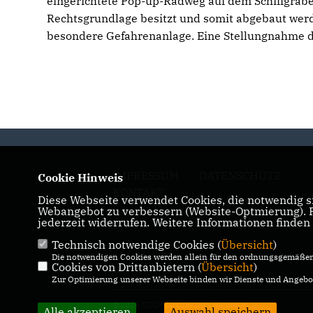
eingerichtete Pop-up-Radweg auf dem Schiffgrab
Rechtsgrundlage besitzt und somit abgebaut wer
besondere Gefahrenanlage. Eine Stellungnahme d
IMPRESSUM
DATENSCHUTZ
Cookie Hinweis
KONTAKT
Diese Webseite verwendet Cookies, die notwendig si
Webangebot zu verbessern (Website-Optmierung). Fü
jederzeit widerrufen. Weitere Informationen finden
Technisch notwendige Cookies (
Übersicht
)
Die notwendigen Cookies werden allein für den ordnungsgemäßen 
Cookies von Drittanbietern (
Übersicht
)
Zur Optimierung unserer Webseite binden wir Dienste und Angebot
@2026 CDU-Ratsfraktion Hannover
Alle akzeptieren
Auswahl speichern