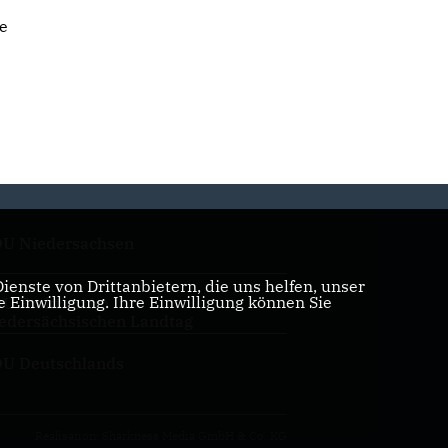
ne
U Niedersachsen
enste von Drittanbietern, die uns helfen, unser
Einwilligung. Ihre Einwilligung können Sie
U Fraktion im
edersächsischen Landtag
U Deutschlands
Realisation: Sharkness Media GmbH & Co. KG