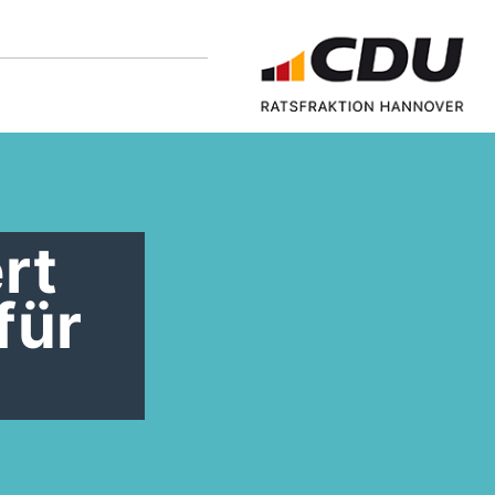
rt
für