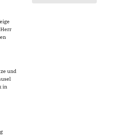
eige
 Herr
ten
tze und
ausel
 in
ng