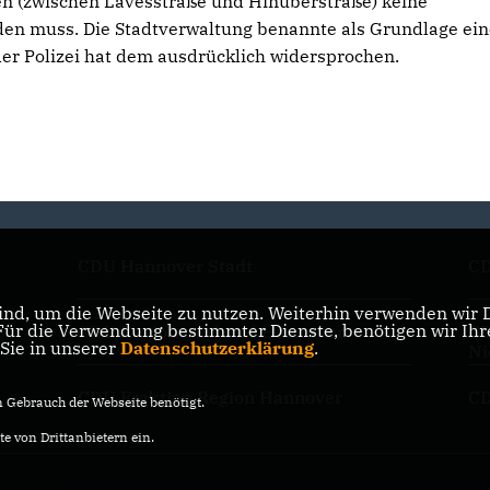
en (zwischen Lavesstraße und Hinüberstraße) keine
den muss. Die Stadtverwaltung benannte als Grundlage ei
er Polizei hat dem ausdrücklich widersprochen.
CDU Hannover Stadt
CD
nd, um die Webseite zu nutzen. Weiterhin verwenden wir Di
r die Verwendung bestimmter Dienste, benötigen wir Ihre 
CDU Regionsverband Hannover
CD
 Sie in unserer
Datenschutzerklärung
.
Ni
CDU Fraktion Region Hannover
CD
Gebrauch der Webseite benötigt.
e von Drittanbietern ein.