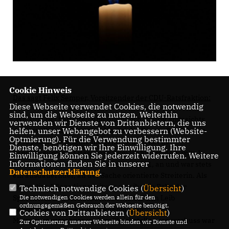
Cookie Hinweis
Das sagt Felix Semper, Vorsitzender der CDU-Ratsfraktion:
Diese Webseite verwendet Cookies, die notwendig
sind, um die Webseite zu nutzen. Weiterhin
Wir sind tief betroffen und unendlich traurig angesichts
verwenden wir Dienste von Drittanbietern, die uns
dieser völlig unerwarteten Nachricht. Die am 23. Oktober
helfen, unser Webangebot zu verbessern (Website-
Optmierung). Für die Verwendung bestimmter
1940 geborene Brigitte Ike gehörte dem Rat der
Dienste, benötigen wir Ihre Einwilligung. Ihre
Landeshauptstadt Hannover zwei Wahlperioden, vom 1.
Einwilligung können Sie jederzeit widerrufen. Weitere
Informationen finden Sie in unserer
November 2001 bis zum 31. Oktober 2011, an und war stets
Datenschutzerklärung
.
ein ausdauernder, an der Sache orientierte Streiterin. Als
ehemalige Pflegedienstleitung war ihr die Rolle der
Technisch notwendige Cookies (
Übersicht
)
Sprecherin im Sozialausschuss wie auf den Leib
Die notwendigen Cookies werden allein für den
ordnungsgemäßen Gebrauch der Webseite benötigt.
geschnitten. Aber auch im ehemaligen
Cookies von Drittanbietern (
Übersicht
)
Migrationsausschuss und im Gleichstellungsausschuss war
Zur Optimierung unserer Webseite binden wir Dienste und