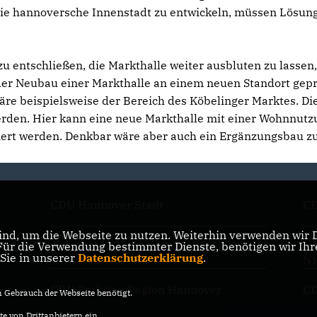
r die hannoversche Innenstadt zu entwickeln, müssen Lösun
zu entschließen, die Markthalle weiter ausbluten zu lassen
der Neubau einer Markthalle an einem neuen Standort gepr
re beispielsweise der Bereich des Köbelinger Marktes. Di
rden. Hier kann eine neue Markthalle mit einer Wohnnutz
ert werden. Denkbar wäre aber auch ein Ergänzungsbau z
CDU Hannover Stadt
CD
nd, um die Webseite zu nutzen. Weiterhin verwenden wir Di
r die Verwendung bestimmter Dienste, benötigen wir Ihre 
CDU Regionsverband Hannover
CD
 Sie in unserer
Datenschutzerklärung
.
Ni
CDU Fraktion Region Hannover
CD
Gebrauch der Webseite benötigt.
e von Drittanbietern ein.