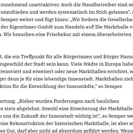
zunehmend unattraktiver. Auch die Standbetreiber sind s
unzufrieden und werden systematisch im Stich gelassen“, 
Semper weiter und fügt hinzu: „Wir fordern die Gesellscha
der Eigentümer-GmbH zum Handeln auf! Die Markthalle 
. Wir brauchen eine Frischekur mit einem überarbeiteten
, die ein Treffpunkt für alle Bürgerinnen und Bürger Han
ängeschild der Stadt sein kann. Viele Städte in Europa hab
renoviert und erweitert oder neue Markthallen errichtet, w
ger denn je für eine lebendige Innenstadt. Markthallen zie
ion für die Entwicklung der Innenstädte,“ so Semper.
twortung. „Bisher wurden Forderungen nach baulichen
tets abgelehnt. Sowohl eine Erweiterung der Markthalle,
 uns die Zukunft der Innenstadt wichtig ist“, so Semper we
eine Rekonstruktion der historischen Markthalle, ist aber a
hes Gut, darf aber nicht ad absurdum geführt werden. Wenn