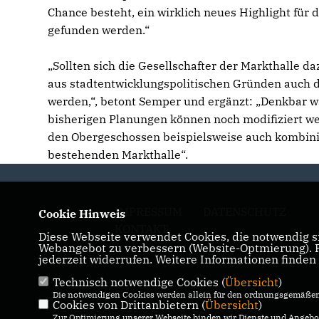
Chance besteht, ein wirklich neues Highlight fü
gefunden werden.“
Sollten sich die Gesellschafter der Markthalle da
aus stadtentwicklungspolitischen Gründen auch 
werden,“, betont Semper und ergänzt: „Denkbar wä
bisherigen Planungen können noch modifiziert we
den Obergeschossen beispielsweise auch kombini
bestehenden Markthalle“.
IMPRESSUM
DATENSCHUTZ
Cookie Hinweis
KONTAKT
Diese Webseite verwendet Cookies, die notwendig si
Webangebot zu verbessern (Website-Optmierung). Fü
jederzeit widerrufen. Weitere Informationen finden
Technisch notwendige Cookies (
Übersicht
)
Die notwendigen Cookies werden allein für den ordnungsgemäßen 
Cookies von Drittanbietern (
Übersicht
)
Zur Optimierung unserer Webseite binden wir Dienste und Angebot