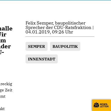
Felix Semper, baupolitischer
halle
Sprecher der CDU-Ratsfraktion |
04.01.2019, 09:26 Uhr
Wir
im
nder
SEMPER
BAUPOLITIK
U-
INNENSTADT
dreckig
ge Zeit
amt
nkt