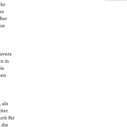
ehr
so
fter
von
novers
en in
ie
hen
 als
iter
uch für
 die