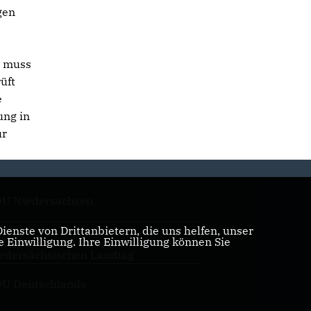
gen
, muss
üft
e
ung in
ur
U Niedersachsen
enste von Drittanbietern, die uns helfen, unser
Einwilligung. Ihre Einwilligung können Sie
U Fraktion im
edersächsischen Landtag
U Deutschlands