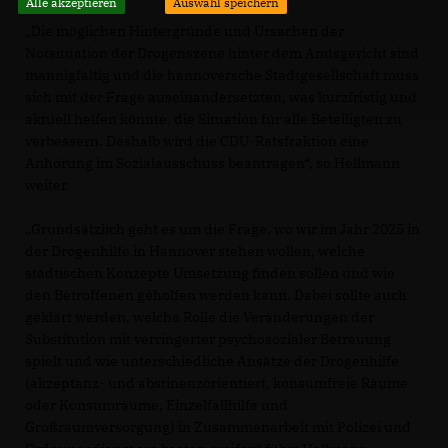
Alle akzeptieren
Auswahl speichern
Die möglichen Hintergründe und Ursachen der
Notsituation der Drogenszene hinter dem Amtsgericht sind
mannigfaltig und die hannoversche Stadtgesellschaft muss
sich mit der Frage auseinandersetzten, was kurzfristig und
aktuell helfen könnte, die Situation für alle Beteiligten zu
verbessern. Deshalb wird die CDU-Ratsfraktion eine
Anhörung im Sozialausschuss beantragen“, so Hellmann
weiter.
Grundsätzlich geht es um die Frage, wo wir im Jahr 2025 in
der Drogenhilfe in Hannover stehen wollen, welche
städtischen Konzepte Umsetzung finden sollen und wie
den Betroffenen geholfen werden kann. Dabei sollte auch
geklärt werden, welche Rolle die Veränderungen der
Substitution mit verringerter psychosozialer Betreuung
spielt und wie unterschiedliche Ansätze der Drogenhilfe
(akzeptanz- und abstinenzorientiert, konsumfreie Räume
oder Konsumräume, Einzelfallhilfe und
Großraumversorgung) in Zusammenarbeit mit Polizei und