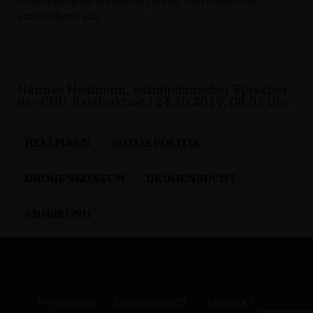
Ordnungsdienst am besten greifen“ führt Hellmann
abschließend aus.
Hannes Hellmann, sozialpolitischer Sprecher
der CDU-Ratsfraktion | 24.10.2019, 08:03 Uhr
HELLMANN
SOZIALPOLITIK
DROGENKONSUM
DROGENSUCHT
ANHöRUNG
IMPRESSUM
DATENSCHUTZ
KONTAKT