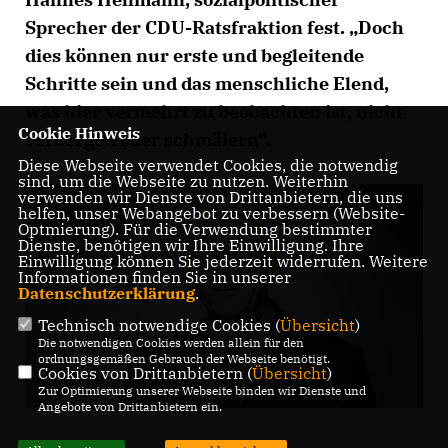
Sprecher der CDU-Ratsfraktion fest. „Doch
dies können nur erste und begleitende
Schritte sein und das menschliche Elend,
was hier vermehrt zu beobachten ist, nicht
Cookie Hinweis
verbergen oder schmälern“.
Diese Webseite verwendet Cookies, die notwendig
sind, um die Webseite zu nutzen. Weiterhin
verwenden wir Dienste von Drittanbietern, die uns
helfen, unser Webangebot zu verbessern (Website-
Optmierung). Für die Verwendung bestimmter
Dienste, benötigen wir Ihre Einwilligung. Ihre
Einwilligung können Sie jederzeit widerrufen. Weitere
Informationen finden Sie in unserer
Datenschutzerklärung
.
Technisch notwendige Cookies (
Übersicht
)
Die notwendigen Cookies werden allein für den
ordnungsgemäßen Gebrauch der Webseite benötigt.
Cookies von Drittanbietern (
Übersicht
)
Zur Optimierung unserer Webseite binden wir Dienste und
Angebote von Drittanbietern ein.