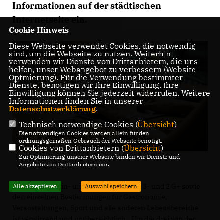
Informationen auf der städtischen
Internetseite ein.
Cookie Hinweis
Diese Webseite verwendet Cookies, die notwendig
sind, um die Webseite zu nutzen. Weiterhin
verwenden wir Dienste von Drittanbietern, die uns
helfen, unser Webangebot zu verbessern (Website-
Optmierung). Für die Verwendung bestimmter
Dienste, benötigen wir Ihre Einwilligung. Ihre
Einwilligung können Sie jederzeit widerrufen. Weitere
Informationen finden Sie in unserer
Datenschutzerklärung
.
Technisch notwendige Cookies (
Übersicht
)
Die notwendigen Cookies werden allein für den
ordnungsgemäßen Gebrauch der Webseite benötigt.
Cookies von Drittanbietern (
Übersicht
)
Zur Optimierung unserer Webseite binden wir Dienste und
Angebote von Drittanbietern ein.
Das ständige Hin- und Her zwischen 2-, 3- und 2 G+ sowie
Alle akzeptieren
Auswahl speichern
den einzelnen Bestimmungen für Gastronomie,
Veranstaltungen, Sport und alle anderen Lebensbereiche
ist verwirrend und unübersichtlich. „Um die drei von der