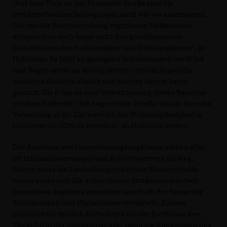
"Auf dem Platz an der Fernroder Straße sind die
vorherrschenden Bedingungen nach wie vor alarmierend.
Die von der Stadtverwaltung ergriffenen Maßnahmen
entsprechen noch lange nicht den grundlegenden
Bedürfnissen der Suchtkranken und Wohnungslosen", so
Hellmann. Es fehlt an genügend Schutzräumen vor Wind
und Regen sowie an Schlafplätzen – zudem liegen die
sanitären Anlagen abseits und werden darum kaum
genutzt. Die Folge ist eine Verwahrlosung dieses Bereichs
vor dem Stellwerk. "Ich hege ernste Zweifel daran, dass die
Verwaltung so ihr Ziel erreicht, die Wohnungslosigkeit in
Hannover bis 2030 zu beenden", so Hellmann weiter.
Der Annahme von Unterstützungsangeboten stehen allzu
oft Informationsmängel und Sprachbarrieren im Weg.
Darum muss die Landeshauptstadt ihre Winternothilfe
weiter ausbauen: Die aufsuchende Straßensozialarbeit
muss diese Angebote intensiver innerhalb der Szene der
Suchtkranken und Obdachlosen vermitteln. Zudem
brauchen wir endlich Fortschritte bei der Eröffnung des
Mecki 2.0 in der Augustenstraße, denn die Kapazitäten des