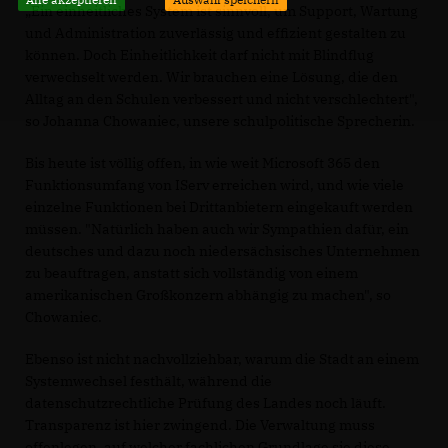
Ein einheitliches System ist sinnvoll, um Support, Wartung
und Administration zuverlässig und effizient gestalten zu
können. Doch Einheitlichkeit darf nicht mit Blindflug
verwechselt werden. Wir brauchen eine Lösung, die den
Alltag an den Schulen verbessert und nicht verschlechtert",
so Johanna Chowaniec, unsere schulpolitische Sprecherin.
Bis heute ist völlig offen, in wie weit Microsoft 365 den
Funktionsumfang von IServ erreichen wird, und wie viele
einzelne Funktionen bei Drittanbietern eingekauft werden
müssen. "Natürlich haben auch wir Sympathien dafür, ein
deutsches und dazu noch niedersächsisches Unternehmen
zu beauftragen, anstatt sich vollständig von einem
amerikanischen Großkonzern abhängig zu machen", so
Chowaniec.
Ebenso ist nicht nachvollziehbar, warum die Stadt an einem
Systemwechsel festhält, während die
datenschutzrechtliche Prüfung des Landes noch läuft.
Transparenz ist hier zwingend. Die Verwaltung muss
offenlegen, auf welcher fachlichen Grundlage sie diese