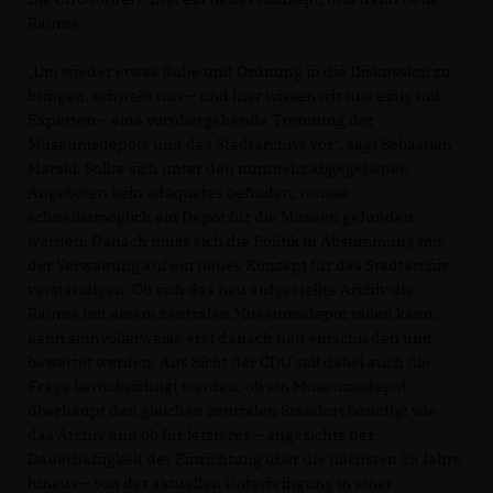
Räume
Um wieder etwas Ruhe und Ordnung in die Diskussion zu
bringen, schwebt uns – und hier wissen wir uns einig mit
Experten – eine vorübergehende Trennung der
Museumsdepots und des Stadtarchivs vor“, sagt Sebastian
Marski. Sollte sich unter den nunmehr abgegebenen
Angeboten kein adäquates befinden, müsse
schnellstmöglich ein Depot für die Museen gefunden
werden. Danach muss sich die Politik in Abstimmung mit
der Verwaltung auf ein neues Konzept für das Stadtarchiv
verständigen. Ob sich das neu aufgestellte Archiv die
Räume mit einem zentralen Museumsdepot teilen kann,
kann sinnvollerweise erst danach neu entschieden und
bewertet werden. Aus Sicht der CDU soll dabei auch die
Frage berücksichtigt werden, ob ein Museumsdepot
überhaupt den gleichen zentralen Standort benötigt wie
das Archiv und ob für letzteres – angesichts der
Dauerhaftigkeit der Einrichtung über die nächsten 25 Jahre
hinaus – von der aktuellen Unterbringung in einer