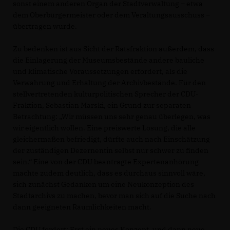
sonst einem anderen Organ der Stadtverwaltung – etwa
dem Oberbürgermeister oder dem Veraltungsausschuss –
übertragen wurde.
Zu bedenken ist aus Sicht der Ratsfraktion außerdem, dass
die Einlagerung der Museumsbestände andere bauliche
und klimatische Voraussetzungen erfordert, als die
Verwahrung und Erhaltung der Archivbestände. Für den
stellvertretenden kulturpolitischen Sprecher der CDU-
Fraktion, Sebastian Marski, ein Grund zur separaten
Betrachtung: „Wir müssen uns sehr genau überlegen, was
wir eigentlich wollen. Eine preiswerte Lösung, die alle
gleichermaßen befriedigt, dürfte auch nach Einschätzung
der zuständigen Dezernentin selbst nur schwer zu finden
sein.“ Eine von der CDU beantragte Expertenanhörung
machte zudem deutlich, dass es durchaus sinnvoll wäre,
sich zunächst Gedanken um eine Neukonzeption des
Stadtarchivs zu machen, bevor man sich auf die Suche nach
dann geeigneten Räumlichkeiten macht.
Die CDU fordert: Erst ein neues Konzept, und dann neue