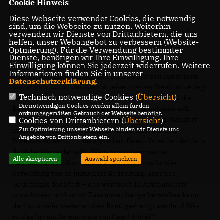
Cookie Hinweis
Diese Webseite verwendet Cookies, die notwendig
sind, um die Webseite zu nutzen. Weiterhin
Eine Verlegung des Stadtarchivs an den Stadtrand ist für
verwenden wir Dienste von Drittanbietern, die uns
helfen, unser Webangebot zu verbessern (Website-
die CDU keine Option
Optmierung). Für die Verwendung bestimmter
Dienste, benötigen wir Ihre Einwilligung. Ihre
Einwilligung können Sie jederzeit widerrufen. Weitere
Umso mehr irritiert die CDU-Ratsfraktion eine seit März
Informationen finden Sie in unserer
schwelende Entwicklung: Das Stadtarchiv soll aus seinen
Datenschutzerklärung
.
bisherigen Räumlichkeiten an einen neuen Standort verlegt
Technisch notwendige Cookies (
Übersicht
)
werden; idealerweise in ein Zentraldepot, das auch die
Die notwendigen Cookies werden allein für den
Bestände der hannoverschen Museen aufnehmen soll.
ordnungsgemäßen Gebrauch der Webseite benötigt.
Schon ein erster Versuch der Verwaltung, einen Standort
Cookies von Drittanbietern (
Übersicht
)
Zur Optimierung unserer Webseite binden wir Dienste und
am Rande der Stadt festzuschreiben, stieß auf den
Angebote von Drittanbietern ein.
Widerstand der CDU-Ratsfraktion. Deren Vorsitzender Jens
Seidel erklärte damals: „Warum war beim neuen
Alle akzeptieren
Auswahl speichern
ZeitZentrum Zivilcourage die zentrale Lage für die
Verwaltung von so immenser Bedeutung, aber das
Gedächtnis der Stadt – das weit über 12 Jahrhunderte
zurückweist und somit Zusammenhänge herstellen kann –
darf nunmehr weiter an den Rand gedrängt werden? Was
ist das für ein Verständnis von Geschichte?“