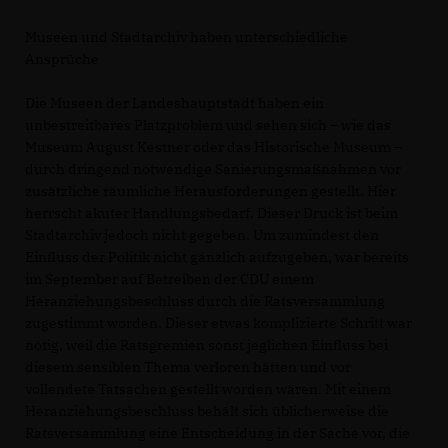
Museen und Stadtarchiv haben unterschiedliche
Ansprüche
Die Museen der Landeshauptstadt haben ein
unbestreitbares Platzproblem und sehen sich – wie das
Museum August Kestner oder das Historische Museum –
durch dringend notwendige Sanierungsmaßnahmen vor
zusätzliche räumliche Herausforderungen gestellt. Hier
herrscht akuter Handlungsbedarf. Dieser Druck ist beim
Stadtarchiv jedoch nicht gegeben. Um zumindest den
Einfluss der Politik nicht gänzlich aufzugeben, war bereits
im September auf Betreiben der CDU einem
Heranziehungsbeschluss durch die Ratsversammlung
zugestimmt worden. Dieser etwas komplizierte Schritt war
nötig, weil die Ratsgremien sonst jeglichen Einfluss bei
diesem sensiblen Thema verloren hätten und vor
vollendete Tatsachen gestellt worden wären. Mit einem
Heranziehungsbeschluss behält sich üblicherweise die
Ratsversammlung eine Entscheidung in der Sache vor, die