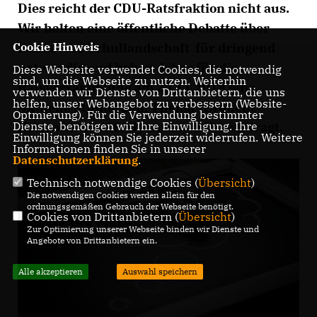
Dies reicht der CDU-Ratsfraktion nicht aus.
Wir halten eine öffentliche Debatte über
hannovers Schullandschaft für dringend
Cookie Hinweis
notwendig und haben daher für die
Diese Webseite verwendet Cookies, die notwendig
sind, um die Webseite zu nutzen. Weiterhin
Ratsversammlung am 29.11.2018 eine
verwenden wir Dienste von Drittanbietern, die uns
helfen, unser Webangebot zu verbessern (Website-
Aktuelle Stunde zum Thema "Braucht
Optmierung). Für die Verwendung bestimmter
Hannover ein 18. Gymnasium?" beantragt.
Dienste, benötigen wir Ihre Einwilligung. Ihre
Einwilligung können Sie jederzeit widerrufen. Weitere
Informationen finden Sie in unserer
Datenschutzerklärung
.
Technisch notwendige Cookies (
Übersicht
)
Die notwendigen Cookies werden allein für den
ordnungsgemäßen Gebrauch der Webseite benötigt.
Cookies von Drittanbietern (
Übersicht
)
Zur Optimierung unserer Webseite binden wir Dienste und
Angebote von Drittanbietern ein.
Alle akzeptieren
Auswahl speichern