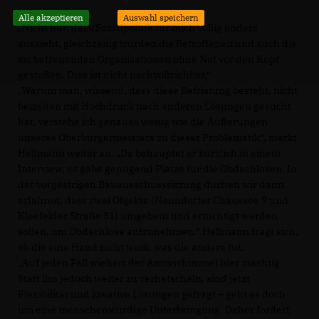
Alle akzeptieren
Auswahl speichern
Nicht nur, dass Sozialpolitik für mich völlig anders
aussieht, gleichzeitig wurden die Betroffenen und auch die
sie betreuenden Organisationen ohne Not vor den Kopf
gestoßen. Dies ist nicht nachvollziehbar.“
Warum man, wissend, dass diese Befristung besteht, nicht
beizeiten mit Hochdruck nach anderen Lösungen gesucht
hat, verstehe ich genauso wenig wie die Äußerungen
unseres Oberbürgermeisters zu dieser Problematik“, merkt
Hellmann weiter an. „Da behauptet er kürzlich in einem
Interview, es gäbe genügend Plätze für die Obdachlosen. In
der vorgestrigen Bauausschusssitzung durften wir dann
erfahren, dass zwei Objekte (Nenndorfer Chaussee 9 und
Kleefelder Straße 31) umgebaut und ertüchtigt werden
sollen, um Obdachlose aufzunehmen.“ Hellmann fragt sich,
ob die eine Hand nicht weiß, was die andere tut.
Auf jeden Fall wiehert der Amtsschimmel hier mächtig.
Statt ihn jedoch weiter zu verhätscheln, sind jetzt
Flexibilität und kreative Lösungen gefragt – geht es doch
um eine menschenwürdige Unterbringung. Daher fordert